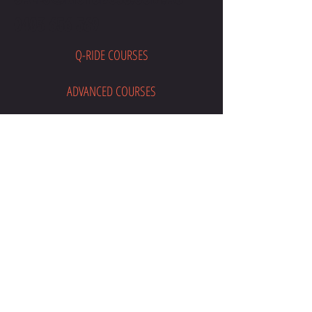
0403 656 569
Q-RIDE COURSES
ADVANCED COURSES
LAKESIDE
MOTODOJO POLICIES